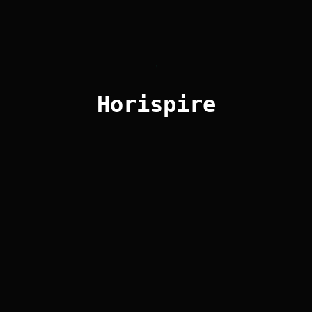
Horispire
0 Comments
August 6, 2026
ลทั้งหมดของ Ai ที่คุณควร
าประดิษฐ์ (Artificial Intelligence) คือสาขา
รสร้างระบบหรือเครื่องจักรที่สามารถทำงาน
ญาหรือความสามารถทางสมองของมนุษย์ใน